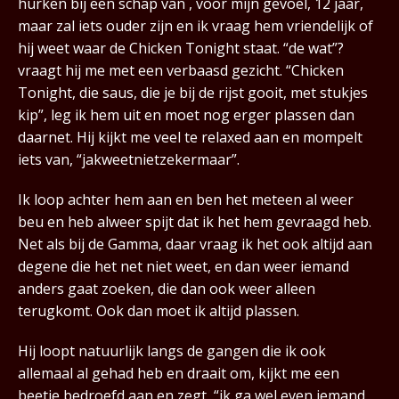
hurken bij een schap van , voor mijn gevoel, 12 jaar,
maar zal iets ouder zijn en ik vraag hem vriendelijk of
hij weet waar de Chicken Tonight staat. “de wat”?
vraagt hij me met een verbaasd gezicht. “Chicken
Tonight, die saus, die je bij de rijst gooit, met stukjes
kip”, leg ik hem uit en moet nog erger plassen dan
daarnet. Hij kijkt me veel te relaxed aan en mompelt
iets van, “jakweetnietzekermaar”.
Ik loop achter hem aan en ben het meteen al weer
beu en heb alweer spijt dat ik het hem gevraagd heb.
Net als bij de Gamma, daar vraag ik het ook altijd aan
degene die het net niet weet, en dan weer iemand
anders gaat zoeken, die dan ook weer alleen
terugkomt. Ook dan moet ik altijd plassen.
Hij loopt natuurlijk langs de gangen die ik ook
allemaal al gehad heb en draait om, kijkt me een
beetje bedroefd aan en zegt, “ik ga wel even iemand