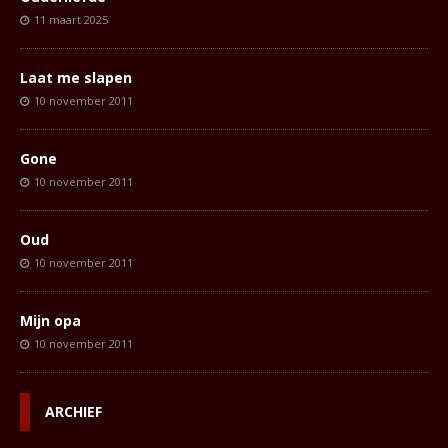
11 maart 2025
Laat me slapen
10 november 2011
Gone
10 november 2011
Oud
10 november 2011
Mijn opa
10 november 2011
ARCHIEF