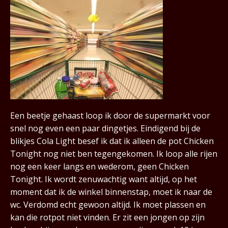
Een beetje gehaast loop ik door de supermarkt voor
snel nog even een paar dingetjes. Eindigend bij de
blikjes Cola Light besef ik dat ik alleen de pot Chicken
Tonight nog niet ben tegengekomen. Ik loop alle rijen
nog een keer langs en wederom, geen Chicken
Tonight. Ik wordt zenuwachtig want altijd, op het
moment dat ik de winkel binnenstap, moet ik naar de
wc. Verdomd echt gewoon altijd. Ik moet plassen en
kan die rotpot niet vinden. Er zit een jongen op zijn