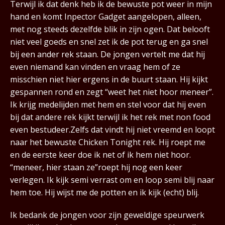
Terwijl ik dat denk heb ik de bewuste pot weer in mijn
hand en komt Inpector Gadget aangelopen, alleen,
met nog steeds dezelfde blik in zijn ogen. Dat belooft
niet veel goeds en snel zet ik de pot terug en ga snel
bij een ander rek staan. De jongen vertelt me dat hij
even niemand kan vinden en vraag hem of ze
misschien niet hier ergens in de buurt staan. Hij kijkt
gespannen rond en zegt “weet het niet hoor meneer”.
Ik krijg medelijden met hem en stel voor dat hij even
bij dat andere rek kijkt terwijl ik het rek met non food
even bestudeer.Zelfs dat vindt hij niet vreemd en loopt
naar het bewuste Chicken Tonight rek. Hij roept me
en de eerste keer doe ik net of ik hem niet hoor.
“meneer, hier staan ze”roept hij nog een keer
verlegen. Ik kijk semi verrast om en loop semi blij naar
hem toe. Hij wijst me de potten en ik kijk (echt) blij.
Ik bedank de jongen voor zijn geweldige speurwerk