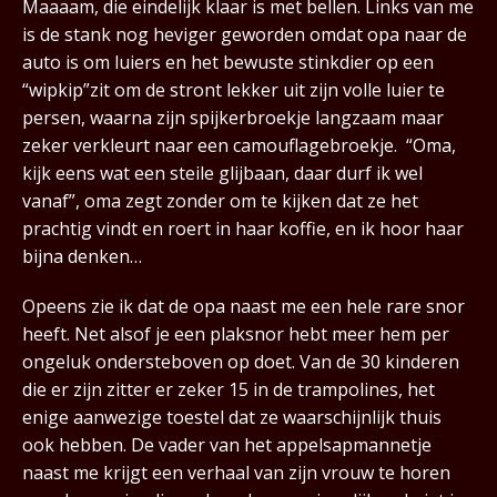
Maaaam, die eindelijk klaar is met bellen. Links van me
is de stank nog heviger geworden omdat opa naar de
auto is om luiers en het bewuste stinkdier op een
“wipkip”zit om de stront lekker uit zijn volle luier te
persen, waarna zijn spijkerbroekje langzaam maar
zeker verkleurt naar een camouflagebroekje. “Oma,
kijk eens wat een steile glijbaan, daar durf ik wel
vanaf”, oma zegt zonder om te kijken dat ze het
prachtig vindt en roert in haar koffie, en ik hoor haar
bijna denken…
Opeens zie ik dat de opa naast me een hele rare snor
heeft. Net alsof je een plaksnor hebt meer hem per
ongeluk ondersteboven op doet. Van de 30 kinderen
die er zijn zitter er zeker 15 in de trampolines, het
enige aanwezige toestel dat ze waarschijnlijk thuis
ook hebben. De vader van het appelsapmannetje
naast me krijgt een verhaal van zijn vrouw te horen