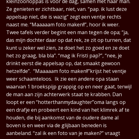
kleinzoonoppas is voor de dag, samen met haar man.
Ze genieten er zichtbaar, niet, van. “pap. ik lust deze
appelsap niet, die is wazig” zegt een ventje rechts
naast me. “Maaaaam foto maken!!”, hoor ik weer.
Twee tafels verder begint een man tegen de opa; “ja,
das mijn dochter daar op dat rek, ze zit op turnen, dat
kunt u zeker wel zien, ze doet het zo goed en ze doet
het zo graag, bla bla”. “mag ik Fristi pap?”, “nee, je
drinkt eerst die appelsap op, dat smaakt gewoon
hetzelfde”. “Maaaaam foto maken!!”krijst het ventje
weer schaamteloos. Ik zie een andere opa staan
waarvan 1 broekspijp grappig op en neer gaat, terwijl
de man aan zijn achterwerk staat te krabben. Dan
loopt er een “hotterthanmydaughter”oma langs op
een drafje en probeert een kind van het klimrek af te
houden, die bij aankomst van de oudere dame al
boven is en weer via de glijbaan beneden is
aanbeland. “zal ik een foto van je maken?” vraagt