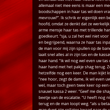
allemaal niet mee eens is maar een med
boodschappen in haar tas wil doen vra
mevrouw?”. Ik schrik er eigenlijk een b
hoofd, omdat ze denkt dat ze werkelijk 
arme mensje haar tas met trillende ha
goedkeurt. “sja, u zal het wel niet voo
en begrijpend, waarna ze haar tas inp
de man voor mij zijn spullen op de ba
laait snel alles al in zijn tas en de ka
haar hand. “ik wil nog wel even uw tas
haar hand met het pakje shag terug. Z
hetzelfde nog een keer. De man kijkt 
“nee hoor, zegt de dame, ik wil even uw t
wel, maar toch geen twee keer op een 
snauwt kassa 2 weer. “Geef me die sha
beetje van de escalatie. “U heeft nog 
terug en de man loopt weg. “als u beta
man duwt zijn rollator kwaad naar de u