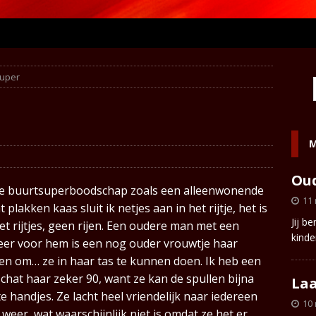
super
M
Oud
e buurtsuperboodschap zoals een alleenwonende
11
lakken kaas sluit ik netjes aan in het rijtje, het is
Jij b
et rijtjes, geen rijen. Een oudere man met een
kinde
weer voor hem is een nog ouder vrouwtje haar
en om… ze in haar tas te kunnen doen. Ik heb een
schat haar zeker 90, want ze kan de spullen bijna
Laa
e handjes. Ze lacht heel vriendelijk naar iedereen
10
eer, wat waarschijnlijk niet is omdat ze het er