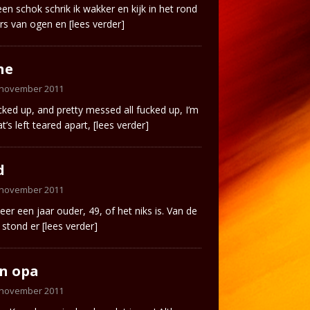
en schok schrik ik wakker en kijk in het rond
ers van ogen en
[lees verder]
ne
 november 2011
ucked up, and pretty messed all fucked up, I’m
at’s left teared apart,
[lees verder]
d
 november 2011
eer een jaar ouder, 49, of het niks is. Van de
 stond er
[lees verder]
n opa
 november 2011