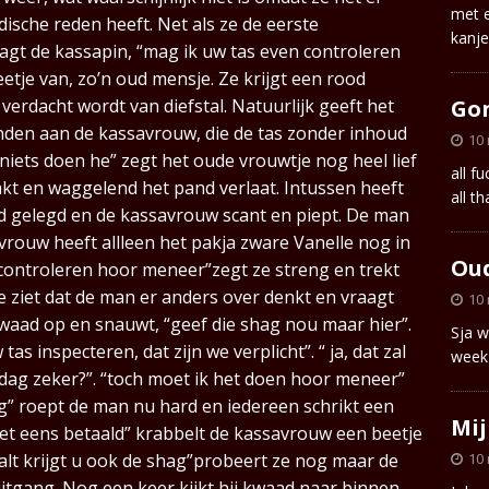
met e
ische reden heeft. Net als ze de eerste
kanj
agt de kassapin, “mag ik uw tas even controleren
eetje van, zo’n oud mensje. Ze krijgt een rood
Go
verdacht wordt van diefstal. Natuurlijk geeft het
nden aan de kassavrouw, die de tas zonder inhoud
10
r niets doen he” zegt het oude vrouwtje nog heel lief
all f
akt en waggelend het pand verlaat. Intussen heeft
all th
nd gelegd en de kassavrouw scant en piept. De man
ssavrouw heeft allleen het pakja zware Vanelle nog in
Ou
 controleren hoor meneer”zegt ze streng en trekt
e ziet dat de man er anders over denkt en vraagt
10
kwaad op en snauwt, “geef die shag nou maar hier”.
Sja w
as inspecteren, dat zijn we verplicht”. “ ja, dat zal
week
dag zeker?”. “toch moet ik het doen hoor meneer”
g” roept de man nu hard en iedereen schrikt een
Mij
niet eens betaald” krabbelt de kassavrouw een beetje
10
alt krijgt u ook de shag”probeert ze nog maar de
itgang. Nog een keer kijkt hij kwaad naar binnen