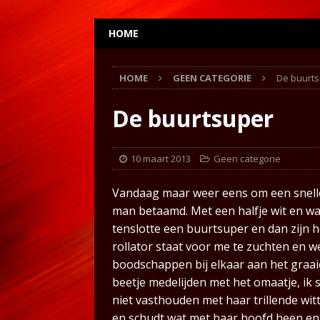
HOME
HOME
GEEN CATEGORIE
De buurt
De buurtsuper
10 maart 2013
Geen categorie
Vandaag maar weer eens om een snell
man betaamd. Met een halfje wit en wat p
tenslotte een buurtsuper en dan zijn h
rollator staat voor me te zuchten en 
boodschappen bij elkaar aan het graai
beetje medelijden met het omaatje, ik 
niet vasthouden met haar trillende witt
en schudt wat met haar hoofd heen en w