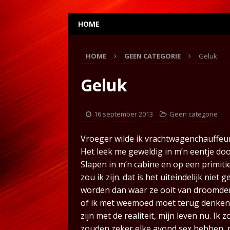
HOME
HOME
GEEN CATEGORIE
Geluk
Geluk
16 september 2013
Geen categorie
Vroeger wilde ik vrachtwagenchauffeu
Het leek me geweldig in m’n eentje doo
Slapen in m’n cabine en op een primit
zou ik zijn. dat is het uiteindelijk nie
worden dan waar ze ooit van droomden.
of ik met weemoed moet terug denken a
zijn met de realiteit, mijn leven nu. I
zouden zeker elke avond sex hebben, 