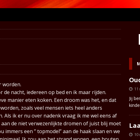
M
Oud
r worden.
11
r de nacht, iedereen op bed en ik maar rijden.
Jij b
ieve manier eten koken. Een droom was het, en dat
kinde
t geworden, zoals veel mensen iets heel anders
 Als ik er nu over nadenk vraag ik me wel eens af
an de niet verwezenlijkte dromen of juist blij moet
Laa
k zou immers een ” topmodel” aan de haak slaan en we
10
minimaal. Ik zou aan het strand wonen, een houten