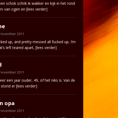
en schok schrik ik wakker en kijk in het rond
ers van ogen en
[lees verder]
ne
 november 2011
ucked up, and pretty messed all fucked up, I’m
at’s left teared apart,
[lees verder]
d
 november 2011
eer een jaar ouder, 49, of het niks is. Van de
 stond er
[lees verder]
n opa
 november 2011