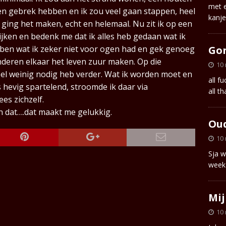
met e
een gebrek hebben en ik zou veel gaan stappen, heel
kanj
k ging het maken, echt en helemaal. Nu zit ik op een
ijken en bedenk me dat ik alles heb gedaan wat ik
Go
 ben wat ik zeker niet voor ogen had en gek genoeg
inderen elkaar het leven zuur maken. Op die
10
eel weinig nodig heb verder. Wat ik worden moet en
all f
s hevig spartelend, stroomde ik daar via
all th
es zichzelf.
en dat….dat maakt me gelukkig.
Ou
10
Sja w
week
Mij
10