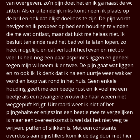
van overgeven, zo’n pijn doet het en ik ga naast de wc
zitten. Als er uiteindelijk niks komt neem ik plaats op
de bril en ook dat blijkt doelloos te zijn. De pijn wordt
heviger en ik probeer op bed een houding te vinden
die me wat ontlast, maar dat lukt me helaas niet. Ik
besluit ten einde raad het bad vol te laten lopen, zo
heet mogelijk, en dat verlucht heel even en niet zo
veel. Ik heb nog een paar aspirines liggen en geheel
tegen mijn wil neem ik er twee. De pijn gaat wat liggen
en zo ook ik. Ik denk dat ik na een uurtje weer wakker
word en loop wat rond in het huis. Geen enkele
houding geeft me een beetje rust en ik voel me een
beetje als een zwangere vrouw die haar weeën niet
weggepuft krijgt. Uiteraard weet ik niet of het
pijngehalte er enigszins een beetje mee te vergelijken
is maar een overeenkomst is wel dat het niet weg te
wrijven, puffen of slikken is. Met een constante
overdosis aan pijnstillers kom ik de dag door met hier