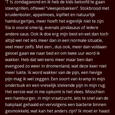
’T Is zondagavond en ik heb de kids beloofd te gaan
steengrillen, oftewel “vleesjesbakken”. Stokbrood met
kruidenboter, appelmoes, kipfilet en natuurlijk
hamburgertjes, meer hoeft het eigenlijk niet te zijn.
Sla is vooral smerig, evenals pindasaus of iedere
andere saus. Ook ik doe erg mijn best en eet dan toch
altijd wel net iets meer dan in een normale situatie,
veel meer zelfs. Met een , dus ook, meer dan voldaan
gevoel gaan we naar bed en om twee uur word ik
wakker. Heb dat wel eens meer maar ben dan
evengoed zo weer in dromenland, wat deze keer niet
meer lukte. Ik word wakker van de pijn, een hevige
pijn mag ik wel zeggen. Een soort van kramp in mijn
onderbuik en een vreselijk stekende pijn in mijn rug.
Het eerste wat in me opkomt is het vlees. Misschien
een hamburger, in mijn vraatzucht, iets te snel van de
bakplaat gehaald en vervolgens een bacterie binnen
gesmokkeld, wat kan het anders zijn? Ik moet er haast