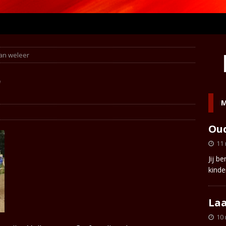
an weleer
r
M
Oud
11
Jij b
kinde
Laa
10