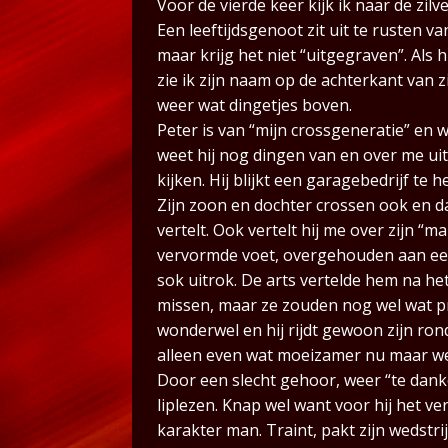
Voor de vierde keer kijk ik naar de zil
Een leeftijdsgenoot zit uit te rusten va
maar krijg het niet “uitgegraven”. Als 
zie ik zijn naam op de achterkant van 
weer wat dingetjes boven.
Peter is van “mijn crossgeneratie” e
weet hij nog dingen van en over me uit 
kijken. Hij blijkt een garagebedrijf te 
Zijn zoon en dochter crossen ook en daar
vertelt. Ook vertelt hij me over zijn “
vervormde voet, overgehouden aan een
sok uitrok. De arts vertelde hem na he
missen, maar ze zouden nog wel wat pro
wonderwel en hij rijdt gewoon zijn ron
alleen even wat moeizamer nu maar wee
Door een slecht gehoor, weer “te danken
liplezen. Knap wel want voor hij het ver
karakter man. Traint, pakt zijn wedstri