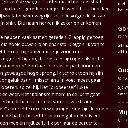
vergrijze Volkswagen Crafter die achter ons staat.
met e
n zijn laatst gereden rondjes. Ik weet dat ik hem ken
kanj
hij wat later weer wegrijdt voor de volgende sessie
zijn shirt. Die naam herken ik zeker en er komen
Go
10
n we hebben vaak samen gereden. Grappig genoeg
die goeie ouwe tijd en daar sta ik eigenlijk van te
all f
hebben dat hij samen met zijn zoon runt.
all th
 geniet hij van, dat zie ik in zijn ogen als hij het
mankementen”. Een laars die slecht past door een
Ou
 gewaagde hoge sprong. Ik schrok toen hij zijn
10
t ongeluk dat hij misschien zijn voet moest gaan
beren, zo zei hij. Het “probeersel” lukte
Sja w
week
djes weer. Het “balansremmen” in de lucht gaat
rhoudt hem zeker niet van zijn verslaving.
” aan ziekte op een wat jongere leeftijd, leerde hij
Mij
telde had ik het echt niet in de gaten. Het is een
10
jden mee en rijdt zelfs 1 x per jaar de beruchte