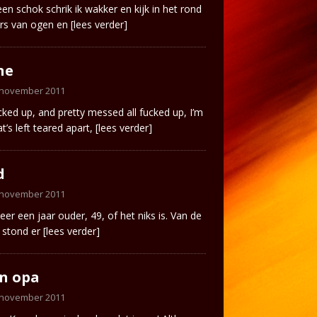
en schok schrik ik wakker en kijk in het rond
ers van ogen en
[lees verder]
ne
 november 2011
ucked up, and pretty messed all fucked up, I’m
at’s left teared apart,
[lees verder]
d
 november 2011
eer een jaar ouder, 49, of het niks is. Van de
 stond er
[lees verder]
n opa
 november 2011