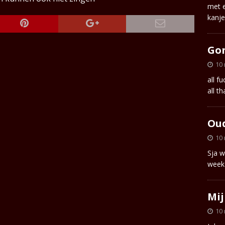
met e
kanj
Go
10
all f
all th
Ou
10
Sja w
week
Mij
10