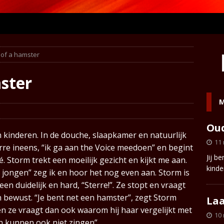
 of a hamster
ster
M
Oud
n kinderen. In de douche, slaapkamer en natuurlijk
11
terre ineens, “ik ga aan the Voice meedoen” en begint
Jij b
. Storm trekt een moeilijk gezicht en kijkt me aan.
kinde
 jongen” zeg ik en hoor het nog even aan. Storm is
en duidelijk en hard, “Sterre!”. Ze stopt en vraagt
n bewust. “Je bent net een hamster”, zegt Storm
Laa
 en ze vraagt dan ook waarom hij haar vergelijkt met
10
en kunnen ook niet zingen”