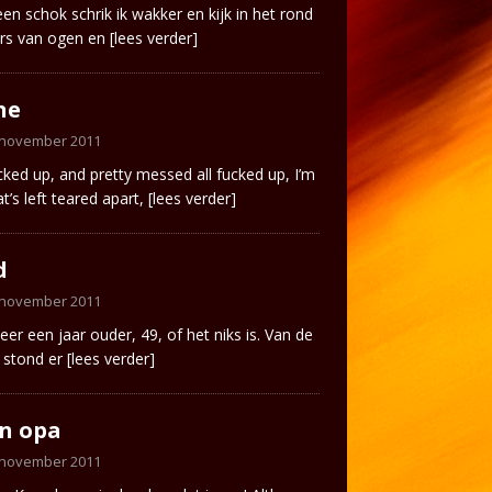
en schok schrik ik wakker en kijk in het rond
ers van ogen en
[lees verder]
ne
 november 2011
ucked up, and pretty messed all fucked up, I’m
at’s left teared apart,
[lees verder]
d
 november 2011
eer een jaar ouder, 49, of het niks is. Van de
 stond er
[lees verder]
n opa
 november 2011