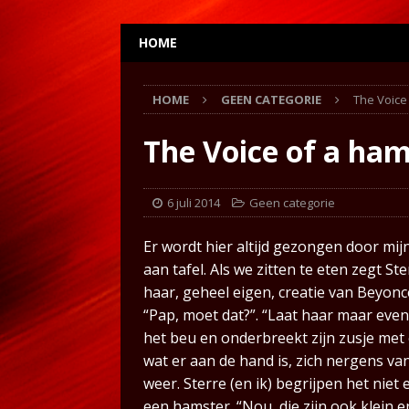
HOME
HOME
GEEN CATEGORIE
The Voice
The Voice of a ham
6 juli 2014
Geen categorie
Er wordt hier altijd gezongen door mij
aan tafel. Als we zitten te eten zegt S
haar, geheel eigen, creatie van Beyoncé
“Pap, moet dat?”. “Laat haar maar even
het beu en onderbreekt zijn zusje met e
wat er aan de hand is, zich nergens va
weer. Sterre (en ik) begrijpen het niet
een hamster. “Nou, die zijn ook klein 