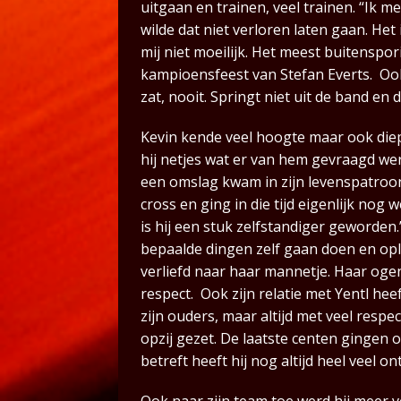
uitgaan en trainen, veel trainen. “Ik 
wilde dat niet verloren laten gaan. Het
mij niet moeilijk. Het meest buitenspor
kampioensfeest van Stefan Everts. Ook 
zat, nooit. Springt niet uit de band en 
Kevin kende veel hoogte maar ook diep
hij netjes wat er van hem gevraagd werd
een omslag kwam in zijn levenspatroon
cross en ging in die tijd eigenlijk nog 
is hij een stuk zelfstandiger geworden.
bepaalde dingen zelf gaan doen en oplos
verliefd naar haar mannetje. Haar ogen
respect. Ook zijn relatie met Yentl h
zijn ouders, maar altijd met veel resp
opzij gezet. De laatste centen gingen o
betreft heeft hij nog altijd heel veel o