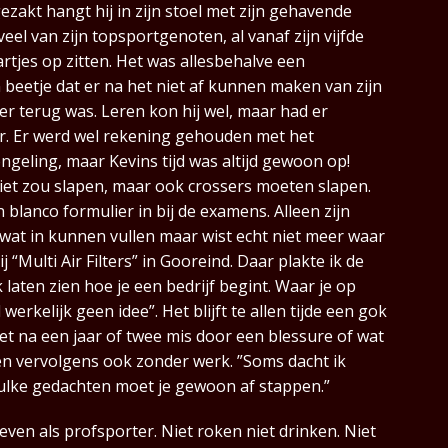
ezakt hangt hij in zijn stoel met zijn gehavende
veel van zijn topsportgenoten, al vanaf zijn vijfde
artjes op zitten. Het was allesbehalve een
beetje dat er na het niet af kunnen maken van zijn
r terug was. Leren kon hij wel, maar had er
r. Er werd wel rekening gehouden met het
geling, maar Kevins tijd was altijd gewoon op!
niet zou slapen, maar ook crossers moeten slapen.
 blanco formulier in bij de examens. Alleen zijn
wat in kunnen vullen maar wist echt niet meer waar
ij “Multi Air Filters” in Gooreind. Daar plakte ik de
 laten zien hoe je een bedrijf begint. Waar je op
werkelijk geen idee”. Het blijft te allen tijde een gok
et na een jaar of twee mis door een blessure of wat
en vervolgens ook zonder werk. ”Soms dacht ik
 zulke gedachten moet je gewoon af stappen.”
even als profsporter. Niet roken niet drinken. Niet