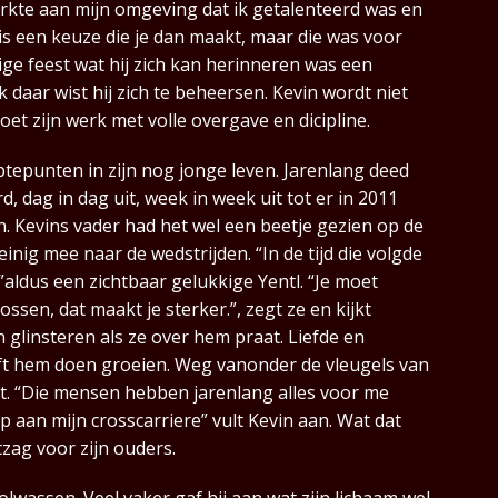
merkte aan mijn omgeving dat ik getalenteerd was en
 is een keuze die je dan maakt, maar die was voor
ige feest wat hij zich kan herinneren was een
daar wist hij zich te beheersen. Kevin wordt niet
doet zijn werk met volle overgave en dicipline.
tepunten in zijn nog jonge leven. Jarenlang deed
, dag in dag uit, week in week uit tot er in 2011
. Kevins vader had het wel een beetje gezien op de
weinig mee naar de wedstrijden. “In de tijd die volgde
”aldus een zichtbaar gelukkige Yentl. “Je moet
sen, dat maakt je sterker.”, zegt ze en kijkt
 glinsteren als ze over hem praat. Liefde en
eeft hem doen groeien. Weg vanonder de vleugels van
ect. “Die mensen hebben jarenlang alles voor me
p aan mijn crosscarriere” vult Kevin aan. Wat dat
ntzag voor zijn ouders.