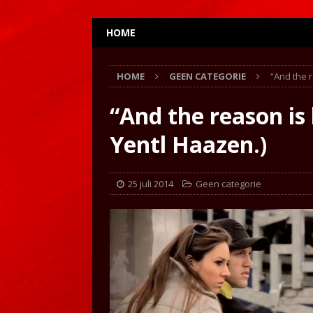
HOME
HOME
GEEN CATEGORIE
“And the r
“And the reason is 
Yentl Haazen.)
25 juli 2014
Geen categorie