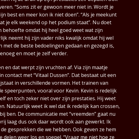
iveren. “Soms zit er gewoon meer niet in. Wordt je
mijn best en meer kon ik niet doen”. “Als je meekunt
 dat je elk weekend op het podium staat”. Nu doet
n behoefte omdat hij heel goed weet wat zijn
jk neemt hij zijn vader niks kwalijk omdat hij wel
 en met de beste bedoelingen gedaan en gezegd is,
enoeg en moet je zelf verder.
 en dat werpt zijn vruchten af. Via zijn maatje
n contact met “Vitaal Dussen”. Dat bestaat uit een
ijstaat in verschillende vormen. Het trainen van
speerpunten, vooral voor Kevin. Kevin is redelijk
elf en toch zeker niet over zijn prestaties. Hij weet
 Natuurlijk weet ik wel dat ik redelijk kan crossen,
t bij ben. De communicatie met “vreemden” gaat nu
s vrij laag dus ook daar wordt ook aan gewerkt. Ik
r de gesprekken die we hebben. Ook geven ze hem
e delen weer los en soepel. “Vraag me niet hoe ze